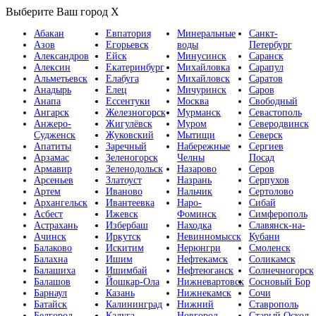
Выберите Ваш город
X
Абакан
Евпатория
Минеральные
Санкт-
Азов
Егорьевск
воды
Петербург
Александров
Ейск
Минусинск
Саранск
Алексин
Екатеринбург
Михайловка
Сарапул
Альметьевск
Елабуга
Михайловск
Саратов
Анадырь
Елец
Мичуринск
Саров
Анапа
Ессентуки
Москва
Свободный
Ангарск
Железногорск
Мурманск
Севастополь
Анжеро-
Жигулёвск
Муром
Северодвинск
Судженск
Жуковский
Мытищи
Северск
Апатиты
Заречный
Набережные
Сергиев
Арзамас
Зеленогорск
Челны
Посад
Армавир
Зеленодольск
Назарово
Серов
Арсеньев
Златоуст
Назрань
Серпухов
Артем
Иваново
Нальчик
Сертолово
Архангельск
Ивантеевка
Наро-
Сибай
Асбест
Ижевск
Фоминск
Симферополь
Астрахань
Избербаш
Находка
Славянск-на-
Ачинск
Иркутск
Невинномысск
Кубани
Балаково
Искитим
Нерюнгри
Смоленск
Балахна
Ишим
Нефтекамск
Соликамск
Балашиха
Ишимбай
Нефтеюганск
Солнечногорск
Балашов
Йошкар-Ола
Нижневартовск
Сосновый Бор
Барнаул
Казань
Нижнекамск
Сочи
Батайск
Калининград
Нижний
Ставрополь
Белгород
Калуга
Новгород
Старый Оскол