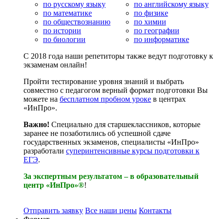
по русскому языку
по английскому языку
по математике
по физике
по обществознанию
по химии
по истории
по географии
по биологии
по информатике
С 2018 года наши репетиторы также ведут подготовку к
экзаменам онлайн!
Пройти тестирование уровня знаний и выбрать
совместно с педагогом верный формат подготовки Вы
можете на
бесплатном пробном уроке
в центрах
«ИнПро».
Важно!
Специально для старшеклассников, которые
заранее не позаботились об успешной сдаче
государственных экзаменов, специалисты «ИнПро»
разработали
суперинтенсивные курсы подготовки к
ЕГЭ
.
За экспертным результатом – в образовательный
центр «ИнПро»®
!
Отправить заявку
Все наши цены
Контакты