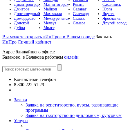
Димитровград
Магнитогорск
Рязань
Сахалинск
Дмитров
Майкоп
Салават
Юрга
Долгопрудный
Махачкала
Салехард
Якутск
Домодедово
Междуреченск
Сальск
Ярославль
Донской
Мелеуз
Самара
Другой город
Дубна
Миасс
Вы можете открыть «ИнПро» в Вашем городе
Закрыть
ИнПро
Личный кабинет
Адрес ближайшего офиса:
Балаково, в Балакова работаем
онлайн
Контактный телефон
8 800 222 51 29
Все контакты
Заявка
Заявка на репетиторство, курсы, развивающие
программы
Заявка на тьюторство по дипломным, курсовым
Услуги