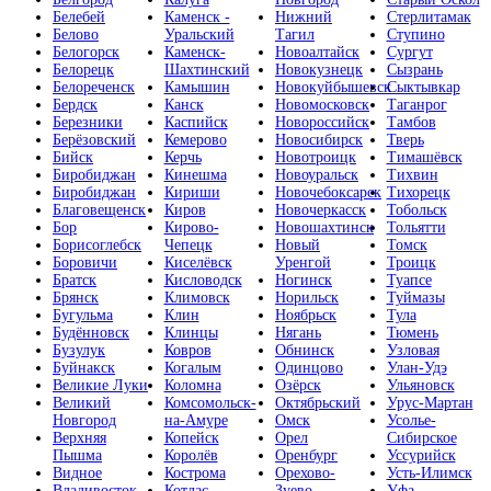
Белебей
Каменск -
Нижний
Стерлитамак
Белово
Уральский
Тагил
Ступино
Белогорск
Каменск-
Новоалтайск
Сургут
Белорецк
Шахтинский
Новокузнецк
Сызрань
Белореченск
Камышин
Новокуйбышевск
Сыктывкар
Бердск
Канск
Новомосковск
Таганрог
Березники
Каспийск
Новороссийск
Тамбов
Берёзовский
Кемерово
Новосибирск
Тверь
Бийск
Керчь
Новотроицк
Тимашёвск
Биробиджан
Кинешма
Новоуральск
Тихвин
Биробиджан
Кириши
Новочебоксарск
Тихорецк
Благовещенск
Киров
Новочеркасск
Тобольск
Бор
Кирово-
Новошахтинск
Тольятти
Борисоглебск
Чепецк
Новый
Томск
Боровичи
Киселёвск
Уренгой
Троицк
Братск
Кисловодск
Ногинск
Туапсе
Брянск
Климовск
Норильск
Туймазы
Бугульма
Клин
Ноябрьск
Тула
Будённовск
Клинцы
Нягань
Тюмень
Бузулук
Ковров
Обнинск
Узловая
Буйнакск
Когалым
Одинцово
Улан-Удэ
Великие Луки
Коломна
Озёрск
Ульяновск
Великий
Комсомольск-
Октябрьский
Урус-Мартан
Новгород
на-Амуре
Омск
Усолье-
Верхняя
Копейск
Орел
Сибирское
Пышма
Королёв
Оренбург
Уссурийск
Видное
Кострома
Орехово-
Усть-Илимск
Владивосток
Котлас
Зуево
Уфа