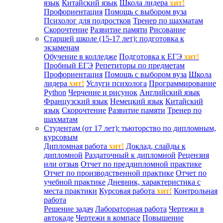
язык
Китайский язык
Школа лидера
хит!
Профориентация
Помощь с выбором вуза
Психолог для подростков
Тренер по шахматам
Скорочтение
Развитие памяти
Рисование
Старшей школе (15-17 лет): подготовка к
экзаменам
Обучение в колледже
Подготовка к ЕГЭ
хит!
Пробный ЕГЭ
Репетиторы по предметам
Профориентация
Помощь с выбором вуза
Школа
лидера
хит!
Услуги психолога
Программирование
Python
Черчение и рисунок
Английский язык
Французский язык
Немецкий язык
Китайский
язык
Скорочтение
Развитие памяти
Тренер по
шахматам
Студентам (от 17 лет): тьюторство по дипломным,
курсовым
Дипломная работа
хит!
Доклад, слайды к
дипломной
Раздаточный к дипломной
Рецензия
или отзыв
Отчет по преддипломной практике
Отчет по производственной практике
Отчет по
учебной практике
Дневник, характеристика с
места практики
Курсовая работа
хит!
Контрольная
работа
Решение задач
Лабораторная работа
Чертежи в
автокаде
Чертежи в компасе
Повышение