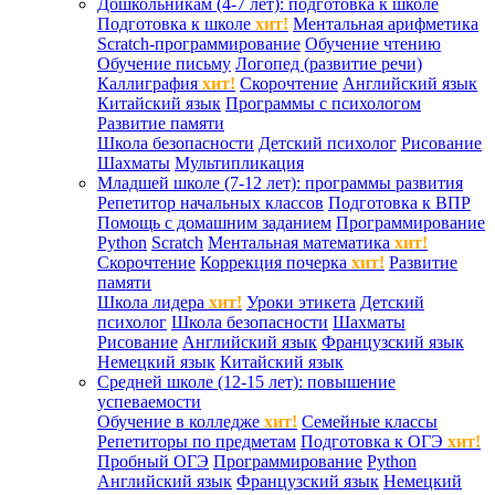
Дошкольникам (4-7 лет): подготовка к школе
Подготовка к школе
хит!
Ментальная арифметика
Scratch-программирование
Обучение чтению
Обучение письму
Логопед (развитие речи)
Каллиграфия
хит!
Скорочтение
Английский язык
Китайский язык
Программы с психологом
Развитие памяти
Школа безопасности
Детский психолог
Рисование
Шахматы
Мультипликация
Младшей школе (7-12 лет): программы развития
Репетитор начальных классов
Подготовка к ВПР
Помощь с домашним заданием
Программирование
Python
Scratch
Ментальная математика
хит!
Скорочтение
Коррекция почерка
хит!
Развитие
памяти
Школа лидера
хит!
Уроки этикета
Детский
психолог
Школа безопасности
Шахматы
Рисование
Английский язык
Французский язык
Немецкий язык
Китайский язык
Средней школе (12-15 лет): повышение
успеваемости
Обучение в колледже
хит!
Семейные классы
Репетиторы по предметам
Подготовка к ОГЭ
хит!
Пробный ОГЭ
Программирование
Python
Английский язык
Французский язык
Немецкий