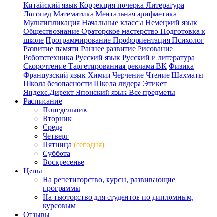
Китайский язык
Коррекция почерка
Литература
Логопед
Математика
Ментальная арифметика
Мультипликация
Начальные классы
Немецкий язык
Обществознание
Ораторское мастерство
Подготовка к
школе
Программирование
Профориентация
Психолог
Развитие памяти
Раннее развитие
Рисование
Робототехника
Русский язык
Русский и литература
Скорочтение
Таргетированная реклама ВК
Физика
Французский язык
Химия
Черчение
Чтение
Шахматы
Школа безопасности
Школа лидера
Этикет
Яндекс.Директ
Японский язык
Все предметы
Расписание
Понедельник
Вторник
Среда
Четверг
Пятница
(сегодня)
Суббота
Воскресенье
Цены
На репетиторство, курсы, развивающие
программы
На тьюторство для студентов по дипломным,
курсовым
Отзывы