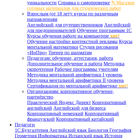
уникальности
Справка о самопроверке
✎ Магазин
готовых материалов для студенческих работ
Взрослым (от 18 лет): курсы по различным
направлениям
Английский для путешественников
Английский
для предпринимателей
Обучение программам 1С
Курсы обучения работе на компьютере
хит!
Обучение настройке контекстной рекламы
Курсы
ментальной математики
Студия рисования
«ИнПро»
Тренер по шахматам
Педагогам: обучение, аттестация, работа
Дополнительное обучение и работа
Методика
скорочтения
Рабочие программы учителям
Методика ментальной арифметики I уровень
Методика ментальной арифметики II уровень
Сертификация по ментальной арифметике
хит!
Организациям: корпоративное обучение,
партнёрство
Практический Яндекс Директ
Корпоративный
английский
Английский для бизнеса
Корпоративный немецкий
Корпоративный
французский
Корпоративный китайский
Педагоги
1С:Бухгалтерия
Английский язык
Биология
География
Геометрия
Информатика
Испанский язык
История