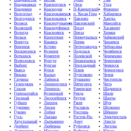
Владикавказ
Красногорск
Орск
Ухта
Владимир
Краснодар
П-Камчатский
Фрязино
Волгоград
Краснокаменск
п. Косая Гора
Хабаровск
Волгодонск
Краснокамск
Павлово
Ханты-
Волжск
Краснотурьинск
Павловский
Мансийск
Волжский
Красноуфимск
Посад
Хасавюрт
Вологда
Красноярск
Пенза
Химки
Вольск
Кропоткин
Первоуральск
Чайковский
Воркута
Крымск
Пермь
Чапаевск
Воронеж
Кстово
Петрозаводск
Чебоксары
Воскресенск
Кузнецк
Подольск
Челябинск
Воткинск
Кумертау
Полевской
Черемхово
Всеволожск
Кунгур
Прокопьевск
Череповец
Выборг
Курган
Прохладный
Черкесск
Выкса
Курск
Псков
Черногорск
Вязьма
Кызыл
Путилково
Чехов
Гатчина
Лабинск
Пушкино
Чистополь
Геленджик
Лениногорск
Пятигорск
Чита
Глазов
Ленинск-
Раменское
Шадринск
Горноалтайск
Кузнецкий
Ревда
Шали
Грозный
Лесосибирск
Реутов
Шахты
Губкин
Липецк
Ржев
Шуя
Гудермес
Лиски
Рославль
Щелкино
Гуково
Лобня
Россошь
Щёкино
Гусь-
Лысьва
Ростов-На-
Электросталь
Хрустальный
Лыткарино
Дону
Элиста
Дербент
Люберцы
Рубцовск
Энгельс
Дзержинск
Магадан
Рыбинск
Южно-