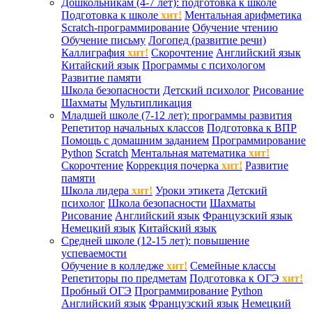
Дошкольникам (4-7 лет): подготовка к школе
Подготовка к школе
хит!
Ментальная арифметика
Scratch-программирование
Обучение чтению
Обучение письму
Логопед (развитие речи)
Каллиграфия
хит!
Скорочтение
Английский язык
Китайский язык
Программы с психологом
Развитие памяти
Школа безопасности
Детский психолог
Рисование
Шахматы
Мультипликация
Младшей школе (7-12 лет): программы развития
Репетитор начальных классов
Подготовка к ВПР
Помощь с домашним заданием
Программирование
Python
Scratch
Ментальная математика
хит!
Скорочтение
Коррекция почерка
хит!
Развитие
памяти
Школа лидера
хит!
Уроки этикета
Детский
психолог
Школа безопасности
Шахматы
Рисование
Английский язык
Французский язык
Немецкий язык
Китайский язык
Средней школе (12-15 лет): повышение
успеваемости
Обучение в колледже
хит!
Семейные классы
Репетиторы по предметам
Подготовка к ОГЭ
хит!
Пробный ОГЭ
Программирование
Python
Английский язык
Французский язык
Немецкий