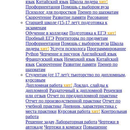
язык
Китайский язык
Школа лидера
хит!
Профориентация
Помощь с выбором вуза
Психолог для подростков
Тренер по шахматам
Скорочтение
Развитие памяти
Рисование
Старшей школе (15-17 лет): подготовка к
экзаменам
Обучение в колледже
Подготовка к ЕГЭ
хит!
Пробный ЕГЭ
Репетиторы по предметам
Профориентация
Помощь с выбором вуза
Школа
лидера
хит!
Услуги психолога
Программирование
Python
Черчение и рисунок
Английский язык
Французский язык
Немецкий язык
Китайский
язык
Скорочтение
Развитие памяти
Тренер по
шахматам
Студентам (от 17 лет): тьюторство по дипломным,
курсовым
Дипломная работа
хит!
Доклад, слайды к
дипломной
Раздаточный к дипломной
Рецензия
или отзыв
Отчет по преддипломной практике
Отчет по производственной практике
Отчет по
учебной практике
Дневник, характеристика с
места практики
Курсовая работа
хит!
Контрольная
работа
Решение задач
Лабораторная работа
Чертежи в
автокаде
Чертежи в компасе
Повышение