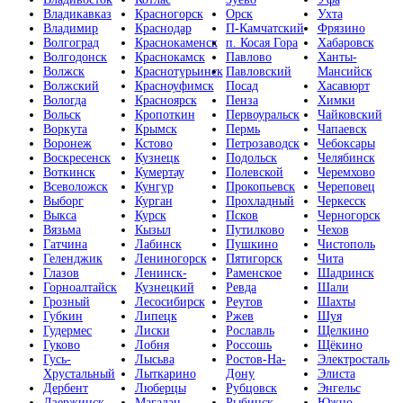
Владикавказ
Красногорск
Орск
Ухта
Владимир
Краснодар
П-Камчатский
Фрязино
Волгоград
Краснокаменск
п. Косая Гора
Хабаровск
Волгодонск
Краснокамск
Павлово
Ханты-
Волжск
Краснотурьинск
Павловский
Мансийск
Волжский
Красноуфимск
Посад
Хасавюрт
Вологда
Красноярск
Пенза
Химки
Вольск
Кропоткин
Первоуральск
Чайковский
Воркута
Крымск
Пермь
Чапаевск
Воронеж
Кстово
Петрозаводск
Чебоксары
Воскресенск
Кузнецк
Подольск
Челябинск
Воткинск
Кумертау
Полевской
Черемхово
Всеволожск
Кунгур
Прокопьевск
Череповец
Выборг
Курган
Прохладный
Черкесск
Выкса
Курск
Псков
Черногорск
Вязьма
Кызыл
Путилково
Чехов
Гатчина
Лабинск
Пушкино
Чистополь
Геленджик
Лениногорск
Пятигорск
Чита
Глазов
Ленинск-
Раменское
Шадринск
Горноалтайск
Кузнецкий
Ревда
Шали
Грозный
Лесосибирск
Реутов
Шахты
Губкин
Липецк
Ржев
Шуя
Гудермес
Лиски
Рославль
Щелкино
Гуково
Лобня
Россошь
Щёкино
Гусь-
Лысьва
Ростов-На-
Электросталь
Хрустальный
Лыткарино
Дону
Элиста
Дербент
Люберцы
Рубцовск
Энгельс
Дзержинск
Магадан
Рыбинск
Южно-