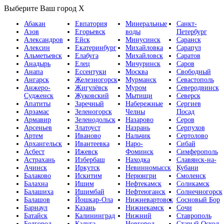
Выберите Ваш город
X
Абакан
Евпатория
Минеральные
Санкт-
Азов
Егорьевск
воды
Петербург
Александров
Ейск
Минусинск
Саранск
Алексин
Екатеринбург
Михайловка
Сарапул
Альметьевск
Елабуга
Михайловск
Саратов
Анадырь
Елец
Мичуринск
Саров
Анапа
Ессентуки
Москва
Свободный
Ангарск
Железногорск
Мурманск
Севастополь
Анжеро-
Жигулёвск
Муром
Северодвинск
Судженск
Жуковский
Мытищи
Северск
Апатиты
Заречный
Набережные
Сергиев
Арзамас
Зеленогорск
Челны
Посад
Армавир
Зеленодольск
Назарово
Серов
Арсеньев
Златоуст
Назрань
Серпухов
Артем
Иваново
Нальчик
Сертолово
Архангельск
Ивантеевка
Наро-
Сибай
Асбест
Ижевск
Фоминск
Симферополь
Астрахань
Избербаш
Находка
Славянск-на-
Ачинск
Иркутск
Невинномысск
Кубани
Балаково
Искитим
Нерюнгри
Смоленск
Балахна
Ишим
Нефтекамск
Соликамск
Балашиха
Ишимбай
Нефтеюганск
Солнечногорск
Балашов
Йошкар-Ола
Нижневартовск
Сосновый Бор
Барнаул
Казань
Нижнекамск
Сочи
Батайск
Калининград
Нижний
Ставрополь
Белгород
Калуга
Новгород
Старый Оскол