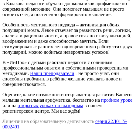
в Балакова педагоги обучают дошкольников арифметике по
современной методике. Она помогает малышам не просто
освоить счёт, а постепенно формировать мышление.
Особенность ментального подхода – активизация обоих
полушарий мозга. Левое отвечает за развитость речи, логики,
анализа и рациональности, а правое связано с визуализацией,
воображением и даже способностью мечтать. Если
стимулировать с ранних лет одновременную работу этих двух
полушарий, можно добиться невероятных успехов!
В «ИнПро» с детьми работают педагоги с солидным
профессиональным опытом и собственными проверенными
методиками.
Наши преподаватели
- не просто учат, они
способны пробудить в ребёнке желание узнавать новое и
совершенствоваться.
Оцените, какие возможности открывает для развития Вашего
малыша ментальная арифметика, бесплатно на
пробном уроке
или на
открытых уроках по выходным
в нашем
репетиторском центре. Мы вас ждём!
Лицензия на образовательную деятельность
серия 22Л01 №
0002491
.