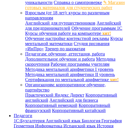
уникальности
Справка о самопроверке
✎ Магазин
готовых материалов для студенческих работ
Взрослым (от 18 лет): курсы по различным
направлениям
Английский для путешественников
Английский
для предпринимателей
Обучение программам 1С
Курсы обучения работе на компьютере
хит!
Обучение настройке контекстной рекламы
Курсы
ментальной математики
Студия рисования
«ИнПро»
Тренер по шахматам
Педагогам: обучение, аттестация, работа
Дополнительное обучение и работа
Методика
скорочтения
Рабочие программы учителям
Методика ментальной арифметики I уровень
Методика ментальной арифметики II уровень
Сертификация по ментальной арифметике
хит!
Организациям: корпоративное обучение,
партнёрство
Практический Яндекс Директ
Корпоративный
английский
Английский для бизнеса
Корпоративный немецкий
Корпоративный
французский
Корпоративный китайский
Педагоги
1С:Бухгалтерия
Английский язык
Биология
География
Геометрия
Информатика
Испанский язык
История