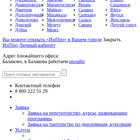
Димитровград
Магнитогорск
Рязань
Сахалинск
Дмитров
Майкоп
Салават
Юрга
Долгопрудный
Махачкала
Салехард
Якутск
Домодедово
Междуреченск
Сальск
Ярославль
Донской
Мелеуз
Самара
Другой город
Дубна
Миасс
Вы можете открыть «ИнПро» в Вашем городе
Закрыть
ИнПро
Личный кабинет
Адрес ближайшего офиса:
Балаково, в Балакова работаем
онлайн
Контактный телефон
8 800 222 51 29
Все контакты
Заявка
Заявка на репетиторство, курсы, развивающие
программы
Заявка на тьюторство по дипломным, курсовым
Услуги