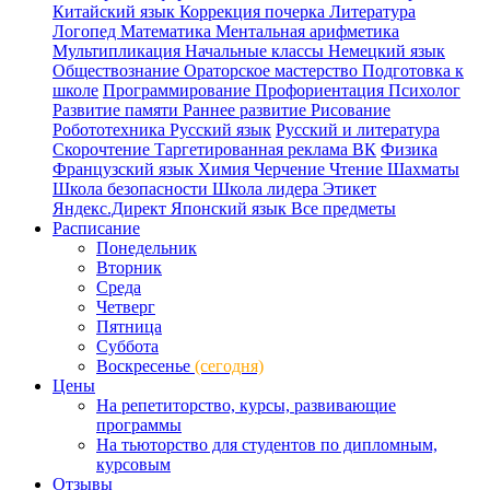
Китайский язык
Коррекция почерка
Литература
Логопед
Математика
Ментальная арифметика
Мультипликация
Начальные классы
Немецкий язык
Обществознание
Ораторское мастерство
Подготовка к
школе
Программирование
Профориентация
Психолог
Развитие памяти
Раннее развитие
Рисование
Робототехника
Русский язык
Русский и литература
Скорочтение
Таргетированная реклама ВК
Физика
Французский язык
Химия
Черчение
Чтение
Шахматы
Школа безопасности
Школа лидера
Этикет
Яндекс.Директ
Японский язык
Все предметы
Расписание
Понедельник
Вторник
Среда
Четверг
Пятница
Суббота
Воскресенье
(сегодня)
Цены
На репетиторство, курсы, развивающие
программы
На тьюторство для студентов по дипломным,
курсовым
Отзывы