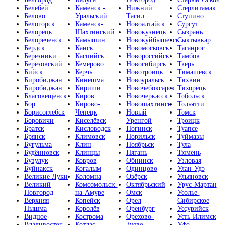
Белебей
Каменск -
Нижний
Стерлитамак
Белово
Уральский
Тагил
Ступино
Белогорск
Каменск-
Новоалтайск
Сургут
Белорецк
Шахтинский
Новокузнецк
Сызрань
Белореченск
Камышин
Новокуйбышевск
Сыктывкар
Бердск
Канск
Новомосковск
Таганрог
Березники
Каспийск
Новороссийск
Тамбов
Берёзовский
Кемерово
Новосибирск
Тверь
Бийск
Керчь
Новотроицк
Тимашёвск
Биробиджан
Кинешма
Новоуральск
Тихвин
Биробиджан
Кириши
Новочебоксарск
Тихорецк
Благовещенск
Киров
Новочеркасск
Тобольск
Бор
Кирово-
Новошахтинск
Тольятти
Борисоглебск
Чепецк
Новый
Томск
Боровичи
Киселёвск
Уренгой
Троицк
Братск
Кисловодск
Ногинск
Туапсе
Брянск
Климовск
Норильск
Туймазы
Бугульма
Клин
Ноябрьск
Тула
Будённовск
Клинцы
Нягань
Тюмень
Бузулук
Ковров
Обнинск
Узловая
Буйнакск
Когалым
Одинцово
Улан-Удэ
Великие Луки
Коломна
Озёрск
Ульяновск
Великий
Комсомольск-
Октябрьский
Урус-Мартан
Новгород
на-Амуре
Омск
Усолье-
Верхняя
Копейск
Орел
Сибирское
Пышма
Королёв
Оренбург
Уссурийск
Видное
Кострома
Орехово-
Усть-Илимск
Владивосток
Котлас
Зуево
Уфа