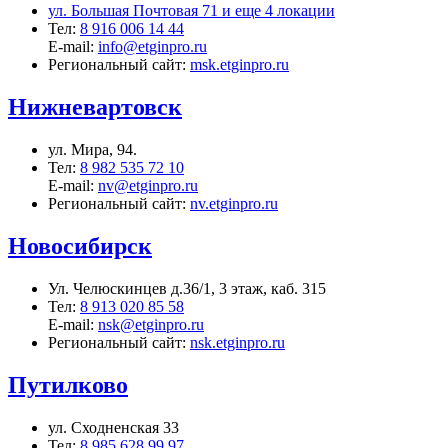
ул. Большая Почтовая 71 и еще 4 локации
Тел:
8 916 006 14 44
E-mail:
info@etginpro.ru
Региональный сайт:
msk.etginpro.ru
Нижневартовск
ул. Мира, 94.
Тел:
8 982 535 72 10
E-mail:
nv@etginpro.ru
Региональный сайт:
nv.etginpro.ru
Новосибирск
Ул. Челюскинцев д.36/1, 3 этаж, каб. 315
Тел:
8 913 020 85 58
E-mail:
nsk@etginpro.ru
Региональный сайт:
nsk.etginpro.ru
Путилково
ул. Сходненская 33
Тел:
8 985 628 99 97