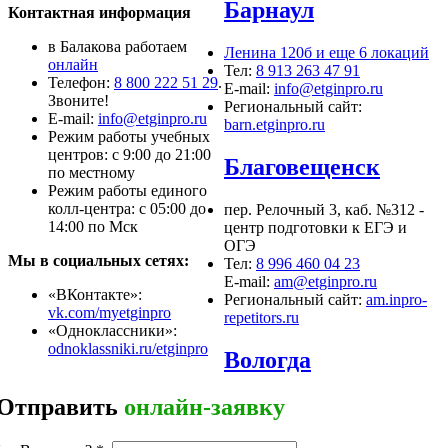
Барнаул
Контактная информация
в Балакова работаем
Ленина 120б и еще 6 локаций
онлайн
Тел:
8 913 263 47 91
Телефон:
8 800 222 51 29
.
E-mail:
info@etginpro.ru
Звоните!
Региональный сайт:
Е-mail:
info@etginpro.ru
barn.etginpro.ru
Режим работы учебных
центров: с 9:00 до 21:00
Благовещенск
по местному
Режим работы единого
колл-центра: с 05:00 до
пер. Релочный 3, каб. №312 -
14:00 по Мск
центр подготовки к ЕГЭ и
ОГЭ
Мы в социальных сетях:
Тел:
8 996 460 04 23
E-mail:
am@etginpro.ru
«ВКонтакте»:
Региональный сайт:
am.inpro-
vk.com/myetginpro
repetitors.ru
«Одноклассники»:
odnoklassniki.ru/etginpro
Вологда
Отправить
онлайн-заявку