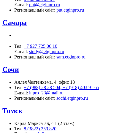
E-mail:
put@etginpro.ru
Региональный сайт:
put.etginpro.ru
Самара
Тел:
+7 927 725 06 10
E-mail:
study@etginpro.ru
Региональный сайт:
sam.etginpro.ru
Сочи
Аллея Челтенхэма, 4, офис 18
Тел:
+7 (988) 28 28 504, +7 (918) 403 91 65
E-mail:
inpro_23@mail.ru
Региональный сайт:
sochi.etginpro.ru
Томск
Карла Маркса 7Б, с 1 (2 этаж)
Тел:
8 (3822) 259 820