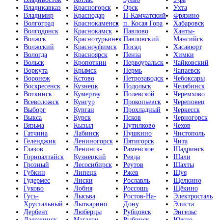
Владикавказ
Красногорск
Орск
Ухта
Владимир
Краснодар
П-Камчатский
Фрязино
Волгоград
Краснокаменск
п. Косая Гора
Хабаровск
Волгодонск
Краснокамск
Павлово
Ханты-
Волжск
Краснотурьинск
Павловский
Мансийск
Волжский
Красноуфимск
Посад
Хасавюрт
Вологда
Красноярск
Пенза
Химки
Вольск
Кропоткин
Первоуральск
Чайковский
Воркута
Крымск
Пермь
Чапаевск
Воронеж
Кстово
Петрозаводск
Чебоксары
Воскресенск
Кузнецк
Подольск
Челябинск
Воткинск
Кумертау
Полевской
Черемхово
Всеволожск
Кунгур
Прокопьевск
Череповец
Выборг
Курган
Прохладный
Черкесск
Выкса
Курск
Псков
Черногорск
Вязьма
Кызыл
Путилково
Чехов
Гатчина
Лабинск
Пушкино
Чистополь
Геленджик
Лениногорск
Пятигорск
Чита
Глазов
Ленинск-
Раменское
Шадринск
Горноалтайск
Кузнецкий
Ревда
Шали
Грозный
Лесосибирск
Реутов
Шахты
Губкин
Липецк
Ржев
Шуя
Гудермес
Лиски
Рославль
Щелкино
Гуково
Лобня
Россошь
Щёкино
Гусь-
Лысьва
Ростов-На-
Электросталь
Хрустальный
Лыткарино
Дону
Элиста
Дербент
Люберцы
Рубцовск
Энгельс
Дзержинск
Магадан
Рыбинск
Южно-