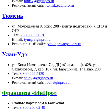
E-mail:
tomsk@etginpro.ru
Региональный сайт:
tomsk.etginpro.ru
Тюмень
ул. Молодежная 8, офис 208 - центр подготовки к ЕГЭ и
ОГЭ
Тел:
8 969 805 56 26
E-mail:
tym@etginpro.ru
Региональный сайт:
tym.inpro-repetitors.ru
Улан-Удэ
ул. Хоца Намсараева, 7 а, ДЦ «Сигма», оф. 428, ул.
Сахьяновой, 7, каб. 107, ул. Бабушкина, 14а, каб. 238.
Тел:
8 800 222 5129
E-mail:
study@etginpro.ru
Региональный сайт:
bur.etginpro.ru
Франшиза «ИнПро»
Станьте партнером в Балакова!
Тел:
8 800 250 62 49