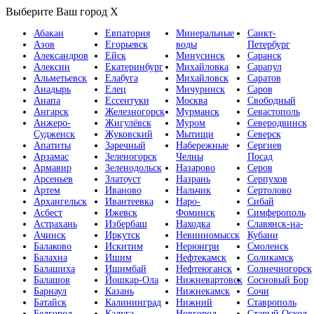
Выберите Ваш город
X
Абакан
Евпатория
Минеральные
Санкт-
Азов
Егорьевск
воды
Петербург
Александров
Ейск
Минусинск
Саранск
Алексин
Екатеринбург
Михайловка
Сарапул
Альметьевск
Елабуга
Михайловск
Саратов
Анадырь
Елец
Мичуринск
Саров
Анапа
Ессентуки
Москва
Свободный
Ангарск
Железногорск
Мурманск
Севастополь
Анжеро-
Жигулёвск
Муром
Северодвинск
Судженск
Жуковский
Мытищи
Северск
Апатиты
Заречный
Набережные
Сергиев
Арзамас
Зеленогорск
Челны
Посад
Армавир
Зеленодольск
Назарово
Серов
Арсеньев
Златоуст
Назрань
Серпухов
Артем
Иваново
Нальчик
Сертолово
Архангельск
Ивантеевка
Наро-
Сибай
Асбест
Ижевск
Фоминск
Симферополь
Астрахань
Избербаш
Находка
Славянск-на-
Ачинск
Иркутск
Невинномысск
Кубани
Балаково
Искитим
Нерюнгри
Смоленск
Балахна
Ишим
Нефтекамск
Соликамск
Балашиха
Ишимбай
Нефтеюганск
Солнечногорск
Балашов
Йошкар-Ола
Нижневартовск
Сосновый Бор
Барнаул
Казань
Нижнекамск
Сочи
Батайск
Калининград
Нижний
Ставрополь
Белгород
Калуга
Новгород
Старый Оскол