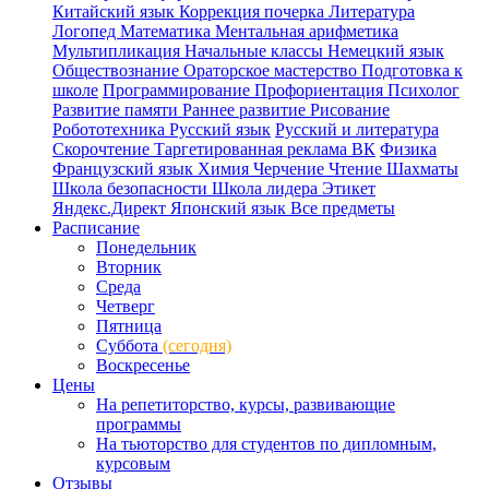
Китайский язык
Коррекция почерка
Литература
Логопед
Математика
Ментальная арифметика
Мультипликация
Начальные классы
Немецкий язык
Обществознание
Ораторское мастерство
Подготовка к
школе
Программирование
Профориентация
Психолог
Развитие памяти
Раннее развитие
Рисование
Робототехника
Русский язык
Русский и литература
Скорочтение
Таргетированная реклама ВК
Физика
Французский язык
Химия
Черчение
Чтение
Шахматы
Школа безопасности
Школа лидера
Этикет
Яндекс.Директ
Японский язык
Все предметы
Расписание
Понедельник
Вторник
Среда
Четверг
Пятница
Суббота
(сегодня)
Воскресенье
Цены
На репетиторство, курсы, развивающие
программы
На тьюторство для студентов по дипломным,
курсовым
Отзывы