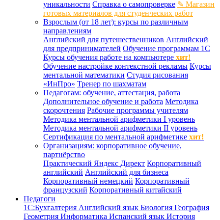
уникальности
Справка о самопроверке
✎ Магазин
готовых материалов для студенческих работ
Взрослым (от 18 лет): курсы по различным
направлениям
Английский для путешественников
Английский
для предпринимателей
Обучение программам 1С
Курсы обучения работе на компьютере
хит!
Обучение настройке контекстной рекламы
Курсы
ментальной математики
Студия рисования
«ИнПро»
Тренер по шахматам
Педагогам: обучение, аттестация, работа
Дополнительное обучение и работа
Методика
скорочтения
Рабочие программы учителям
Методика ментальной арифметики I уровень
Методика ментальной арифметики II уровень
Сертификация по ментальной арифметике
хит!
Организациям: корпоративное обучение,
партнёрство
Практический Яндекс Директ
Корпоративный
английский
Английский для бизнеса
Корпоративный немецкий
Корпоративный
французский
Корпоративный китайский
Педагоги
1С:Бухгалтерия
Английский язык
Биология
География
Геометрия
Информатика
Испанский язык
История