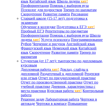
язык
Китайский язык
Школа лидера
хит!
Профориентация
Помощь с выбором вуза
Психолог для подростков
Тренер по шахматам
Скорочтение
Развитие памяти
Рисование
Старшей школе (15-17 лет): подготовка к
экзаменам
Обучение в колледже
Подготовка к ЕГЭ
хит!
Пробный ЕГЭ
Репетиторы по предметам
Профориентация
Помощь с выбором вуза
Школа
лидера
хит!
Услуги психолога
Программирование
Python
Черчение и рисунок
Английский язык
Французский язык
Немецкий язык
Китайский
язык
Скорочтение
Развитие памяти
Тренер по
шахматам
Студентам (от 17 лет): тьюторство по дипломным,
курсовым
Дипломная работа
хит!
Доклад, слайды к
дипломной
Раздаточный к дипломной
Рецензия
или отзыв
Отчет по преддипломной практике
Отчет по производственной практике
Отчет по
учебной практике
Дневник, характеристика с
места практики
Курсовая работа
хит!
Контрольная
работа
Решение задач
Лабораторная работа
Чертежи в
автокаде
Чертежи в компасе
Повышение