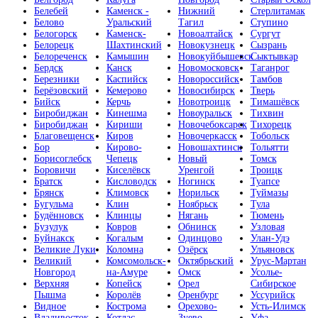
Белебей
Каменск -
Нижний
Стерлитамак
Белово
Уральский
Тагил
Ступино
Белогорск
Каменск-
Новоалтайск
Сургут
Белорецк
Шахтинский
Новокузнецк
Сызрань
Белореченск
Камышин
Новокуйбышевск
Сыктывкар
Бердск
Канск
Новомосковск
Таганрог
Березники
Каспийск
Новороссийск
Тамбов
Берёзовский
Кемерово
Новосибирск
Тверь
Бийск
Керчь
Новотроицк
Тимашёвск
Биробиджан
Кинешма
Новоуральск
Тихвин
Биробиджан
Кириши
Новочебоксарск
Тихорецк
Благовещенск
Киров
Новочеркасск
Тобольск
Бор
Кирово-
Новошахтинск
Тольятти
Борисоглебск
Чепецк
Новый
Томск
Боровичи
Киселёвск
Уренгой
Троицк
Братск
Кисловодск
Ногинск
Туапсе
Брянск
Климовск
Норильск
Туймазы
Бугульма
Клин
Ноябрьск
Тула
Будённовск
Клинцы
Нягань
Тюмень
Бузулук
Ковров
Обнинск
Узловая
Буйнакск
Когалым
Одинцово
Улан-Удэ
Великие Луки
Коломна
Озёрск
Ульяновск
Великий
Комсомольск-
Октябрьский
Урус-Мартан
Новгород
на-Амуре
Омск
Усолье-
Верхняя
Копейск
Орел
Сибирское
Пышма
Королёв
Оренбург
Уссурийск
Видное
Кострома
Орехово-
Усть-Илимск
Владивосток
Котлас
Зуево
Уфа