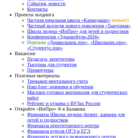
События, новости
Контакты
Проекты холдинга
Частная начальная школа «Карандаши»
(новое!)
Частный колледж нового поколения «Тьютория»
Школа лидера «ИнПро» для детей и подростков
Конференция «Эдьюкейтор-2026»
Порталы
«Дошкольник.про»
,
«Школьник.про»
,
«Студентус.про»
Вакансии
Педагоги, репетиторы
Тьюторы для студентов
Промоутеры
Полезные материалы
Тренажер ментального счета
Наш блог: новинки в обучении
Магазин готовых материалов для студенческих
работ
Рейтинг и отзывы о ВУЗах России
Откройте «ИнПро» ® в Балакова
Франшиза Школы лидера: бизнес, карьера для
детей и подростков
Франшиза репетиторского центра
Франшиза курсов ОГЭ и ЕГЭ
Франшиза детского развивающего центра