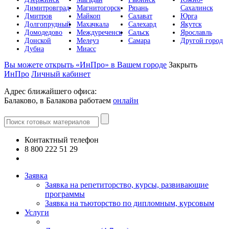
Димитровград
Магнитогорск
Рязань
Сахалинск
Дмитров
Майкоп
Салават
Юрга
Долгопрудный
Махачкала
Салехард
Якутск
Домодедово
Междуреченск
Сальск
Ярославль
Донской
Мелеуз
Самара
Другой город
Дубна
Миасс
Вы можете открыть «ИнПро» в Вашем городе
Закрыть
ИнПро
Личный кабинет
Адрес ближайшего офиса:
Балаково, в Балакова работаем
онлайн
Контактный телефон
8 800 222 51 29
Все контакты
Заявка
Заявка на репетиторство, курсы, развивающие
программы
Заявка на тьюторство по дипломным, курсовым
Услуги