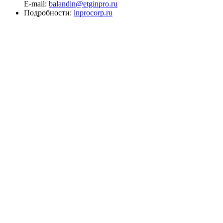
E-mail:
balandin@etginpro.ru
Подробности:
inprocorp.ru