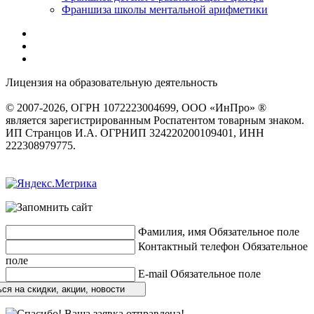
Франшиза школы ментальной арифметики
Лицензия на образовательную деятельность
серия 22Л01 №
0002491
© 2007-2026, ОГРН 1072223004699, ООО «ИнПро» ®
является зарегистрированным Роспатентом товарным знаком.
ИП Странцов И.А. ОГРНИП 324220200109401, ИНН
222308979775.
Разработка сайтов
веб-студия «Rouks»
Фамилия, имя
Обязательное поле
Контактный телефон
Обязательное
поле
E-mail
Обязательное поле
ся на скидки, акции, новости