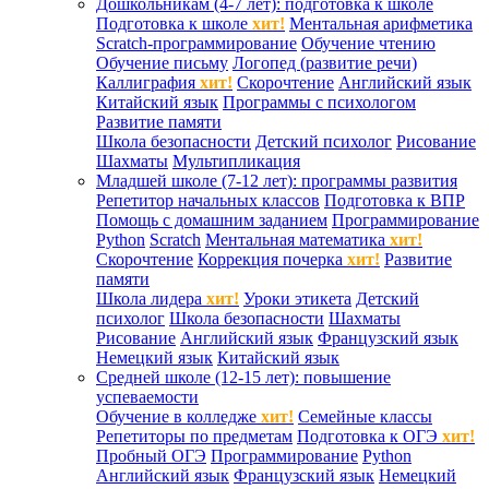
Дошкольникам (4-7 лет): подготовка к школе
Подготовка к школе
хит!
Ментальная арифметика
Scratch-программирование
Обучение чтению
Обучение письму
Логопед (развитие речи)
Каллиграфия
хит!
Скорочтение
Английский язык
Китайский язык
Программы с психологом
Развитие памяти
Школа безопасности
Детский психолог
Рисование
Шахматы
Мультипликация
Младшей школе (7-12 лет): программы развития
Репетитор начальных классов
Подготовка к ВПР
Помощь с домашним заданием
Программирование
Python
Scratch
Ментальная математика
хит!
Скорочтение
Коррекция почерка
хит!
Развитие
памяти
Школа лидера
хит!
Уроки этикета
Детский
психолог
Школа безопасности
Шахматы
Рисование
Английский язык
Французский язык
Немецкий язык
Китайский язык
Средней школе (12-15 лет): повышение
успеваемости
Обучение в колледже
хит!
Семейные классы
Репетиторы по предметам
Подготовка к ОГЭ
хит!
Пробный ОГЭ
Программирование
Python
Английский язык
Французский язык
Немецкий