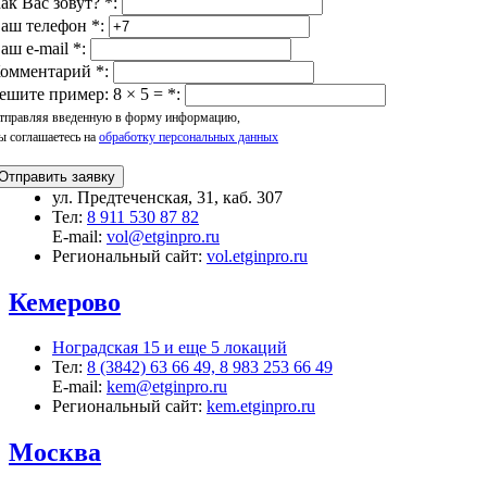
ак Вас зовут?
*
:
аш телефон
*
:
аш e-mail
*
:
омментарий
*
:
ешите пример: 8 × 5 =
*
:
тправляя введенную в форму информацию,
ы соглашаетесь на
обработку персональных данных
Отправить заявку
ул. Предтеченская, 31, каб. 307
Тел:
8 911 530 87 82
E-mail:
vol@etginpro.ru
Региональный сайт:
vol.etginpro.ru
Кемерово
Ноградская 15 и еще 5 локаций
Тел:
8 (3842) 63 66 49, 8 983 253 66 49
E-mail:
kem@etginpro.ru
Региональный сайт:
kem.etginpro.ru
Москва